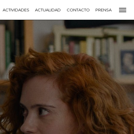
CADEMIA
ACTIVIDADES
PREMIOS GOYA
ACTUALIDAD
FUNDACIÓN
CONTACTO
CONTACTO
PRENSA
VIDADES
ACTUALIDAD
PROYECTOS
RESIDENCIAS
NETE A LA ACADEMIA DE CINE
PRENSA
NEWSLETTER