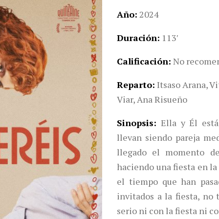
Año
2024
Duración
113′
Calificación
No recomen
Reparto
Itsaso Arana, V
Viar, Ana Risueño
Sinopsis
Ella y Él est
llevan siendo pareja me
llegado el momento de 
haciendo una fiesta en la
el tiempo que han pasad
invitados a la fiesta, n
serio ni con la fiesta ni c