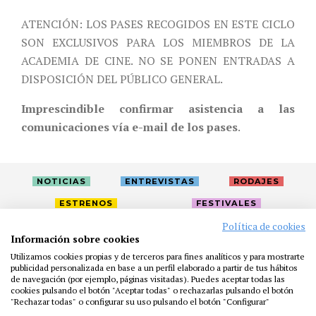
ATENCIÓN: LOS PASES RECOGIDOS EN ESTE CICLO
SON EXCLUSIVOS PARA LOS MIEMBROS DE LA
ACADEMIA DE CINE. NO SE PONEN ENTRADAS A
DISPOSICIÓN DEL PÚBLICO GENERAL.
Imprescindible confirmar asistencia a las
comunicaciones vía e-mail de los pases
.
NOTICIAS
ENTREVISTAS
RODAJES
ESTRENOS
FESTIVALES
Política de cookies
Información sobre cookies
LA ACADEMIA
ACTIVIDADES
CAFÉ
PREMIOS
Utilizamos cookies propias y de terceros para fines analíticos y para mostrarte
publicidad personalizada en base a un perfil elaborado a partir de tus hábitos
PRENSA
FUNDACIÓN
RESIDENCIAS
AYUDAS
de navegación (por ejemplo, páginas visitadas). Puedes aceptar todas las
BIBLIOTECA
PUBLICACIONES
CONTACTO
cookies pulsando el botón "Aceptar todas" o rechazarlas pulsando el botón
"Rechazar todas" o configurar su uso pulsando el botón "Configurar"
AVISO LEGAL
P. PRIVACIDAD
COOKIES