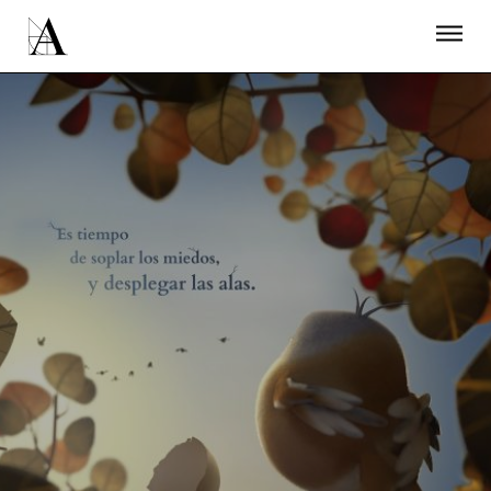
LA ACADEMIA
PREMIOS GOYA
FUNDACIÓN
CONTACTO
ACTIVIDADES
ACTUALIDAD
PROYECTOS
RESIDENCIAS
ÚNETE A LA ACADEMIA DE CINE
PRENSA
NEWSLETTER