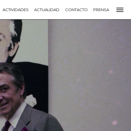
CADEMIA
ACTIVIDADES
PREMIOS GOYA
ACTUALIDAD
FUNDACIÓN
CONTACTO
CONTACTO
PRENSA
VIDADES
ACTUALIDAD
PROYECTOS
RESIDENCIAS
NETE A LA ACADEMIA DE CINE
PRENSA
NEWSLETTER