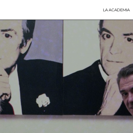
LA ACADEMIA
LA A
ACTI
Ú