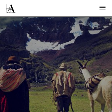
LA ACADEMIA
PREMIOS GOYA
FUNDACIÓN
CONTACTO
ACTIVIDADES
ACTUALIDAD
PROYECTOS
RESIDENCIAS
ÚNETE A LA ACADEMIA DE CINE
PRENSA
NEWSLETTER