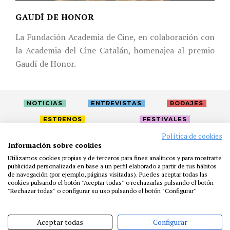
GAUDÍ DE HONOR
La Fundación Academia de Cine, en colaboración con
la Academia del Cine Catalán, homenajea al premio
Gaudí de Honor.
NOTICIAS
ENTREVISTAS
RODAJES
ESTRENOS
FESTIVALES
Política de cookies
Información sobre cookies
LA ACADEMIA
ACTIVIDADES
CAFÉ
PREMIOS
Utilizamos cookies propias y de terceros para fines analíticos y para mostrarte
PRENSA
FUNDACIÓN
RESIDENCIAS
AYUDAS
publicidad personalizada en base a un perfil elaborado a partir de tus hábitos
de navegación (por ejemplo, páginas visitadas). Puedes aceptar todas las
BIBLIOTECA
PUBLICACIONES
CONTACTO
cookies pulsando el botón "Aceptar todas" o rechazarlas pulsando el botón
"Rechazar todas" o configurar su uso pulsando el botón "Configurar"
AVISO LEGAL
P. PRIVACIDAD
COOKIES
Aceptar todas
Configurar