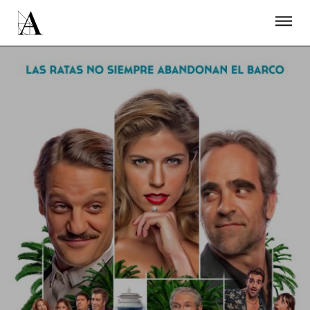
LA ACADEMIA
PREMIOS GOYA
FUNDACIÓN
CONTACTO
ACTIVIDADES
ACTUALIDAD
PROYECTOS
RESIDENCIAS
ÚNETE A LA ACADEMIA DE CINE
PRENSA
NEWSLETTER