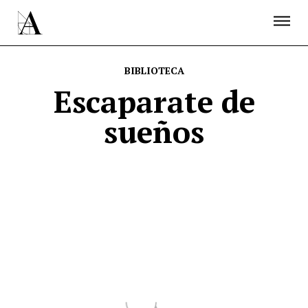
LA ACADEMIA
PREMIOS GOYA
FUNDACIÓN
CONTACTO
ACTIVIDADES
ACTUALIDAD
PROYECTOS
BIBLIOTECA
RESIDENCIAS
Escaparate de
ÚNETE A LA ACADEMIA DE CINE
PRENSA
sueños
NEWSLETTER