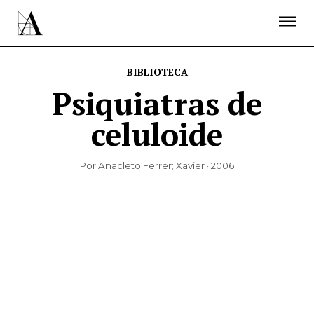
LA ACADEMIA
PREMIOS GOYA
FUNDACIÓN
CONTACTO
ACTIVIDADES
ACTUALIDAD
PROYECTOS
BIBLIOTECA
RESIDENCIAS
Psiquiatras de
ÚNETE A LA ACADEMIA DE CINE
PRENSA
celuloide
NEWSLETTER
Por Anacleto Ferrer; Xavier · 2006