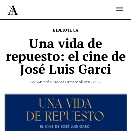
LA ACADEMIA
PREMIOS GOYA
FUNDACIÓN
CONTACTO
ACTIVIDADES
ACTUALIDAD
PROYECTOS
BIBLIOTECA
RESIDENCIAS
Una vida de
ÚNETE A LA ACADEMIA DE CINE
PRENSA
repuesto: el cine de
NEWSLETTER
José Luis Garci
Por Andrés Moret Urdampilleta · 2022