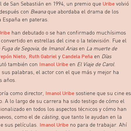
al de San Sebastián en 1994, un premio que
Uribe
volvió
 después con
Bwana
que abordaba el drama de los
a España en pateras.
Uribe
han debutado o se han confirmado muchísimos
onvertido en estrellas del cine o la televisión. Fue el
 Fuga de Segovia
; de
Imanol Arias
en
La muerte de
epón Nieto
,
Ruth Gabriel
y
Candela Peña
en
Días
utó también con
Imanol Uribe
en
El Viaje de Carol
.
 sus palabras, el actor con el que más y mejor ha
os años.
oría como director,
Imanol Uribe
sostiene que su cine es
o. A lo largo de su carrera ha sido testigo de cómo el
sionalizado en todos los aspectos técnicos y cómo han
evos, como el de
cásting
, que tanto le ayudan en la
de sus películas.
Imanol Uribe
no para de trabajar. Ahí