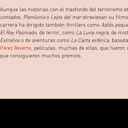
Aunque las historias con el trasfondo del terrorismo 
contados
,
Plenilunio
o
Lejos del mar
atraviesan su filmo
carrera ha dirigido también thrillers como
Adiós pequ
El Rey Pasmado
; de terror, como
La Luna negra
; de mis
Extraños
o de aventuras como
La Carta esférica
, basad
Pérez Reverte
, películas, muchas de ellas, que fueron 
que consiguieron muchos premios.