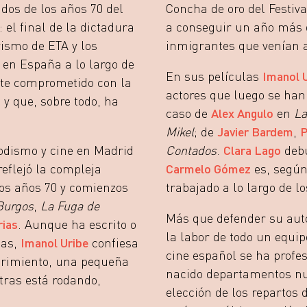
dos de los años 70 del
Concha de oro del Festiv
: el final de la dictadura
a conseguir un año más
rismo de ETA y los
inmigrantes que venían 
 en España a lo largo de
En sus películas
Imanol 
nte comprometido con la
actores que luego se han c
y que, sobre todo, ha
caso de
Alex Angulo
en
La
Mikel
; de
Javier Bardem
,
P
iodismo y cine en Madrid
Contados
.
Clara Lago
deb
eflejó la compleja
Carmelo Gómez
es, según
 los años 70 y comienzos
trabajado a lo largo de l
Burgos
,
La Fuga de
Más que defender su aut
rias
. Aunque ha escrito o
la labor de todo un equip
las,
Imanol Uribe
confiesa
cine español se ha profe
ufrimiento, una pequeña
nacido departamentos nu
tras está rodando,
elección de los repartos 