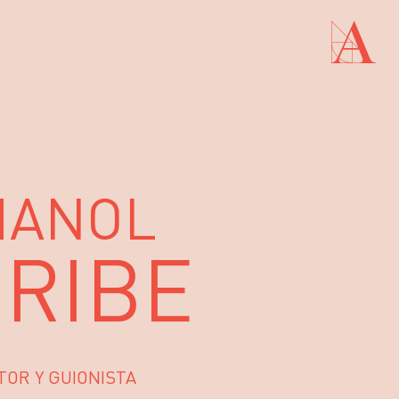
A ACADEMIA
PREMIOS GOYA
FUNDACIÓN
CONTACTO
CTIVIDADES
ACTUALIDAD
PROYECTOS
RESIDENCIAS
ÚNETE A LA ACADEMIA DE CINE
PRENSA
NEWSLETTER
MANOL
RIBE
TOR Y GUIONISTA