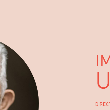
L
A
I
U
DIREC