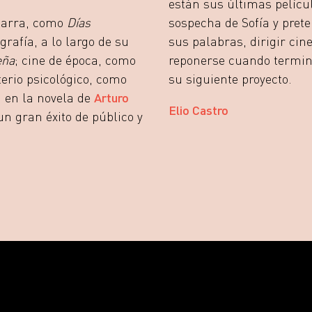
están sus últimas pelícu
etarra, como
Días
sospecha de Sofía y pret
grafía, a lo largo de su
sus palabras, dirigir cin
eña
; cine de época, como
reponerse cuando termin
terio psicológico, como
su siguiente proyecto.
a en la novela de
Arturo
Elio Castro
un gran éxito de público y