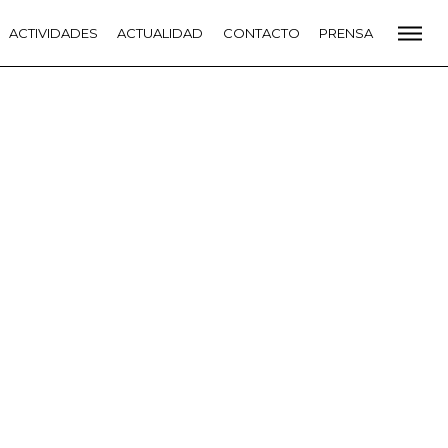
CADEMIA
ACTIVIDADES
PREMIOS GOYA
ACTUALIDAD
FUNDACIÓN
CONTACTO
CONTACTO
PRENSA
VIDADES
ACTUALIDAD
PROYECTOS
RESIDENCIAS
NETE A LA ACADEMIA DE CINE
PRENSA
NEWSLETTER