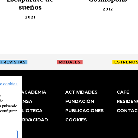
sueños
2012
2021
TREVISTAS
RODAJES
ESTRENO
de cookies
LA ACADEMIA
ACTIVIDADES
CAFÉ
e
 de
PRENSA
FUNDACIÓN
RESIDEN
es pulsando
BIBLIOTECA
PUBLICACIONES
CONTAC
configurar
P. PRIVACIDAD
COOKIES