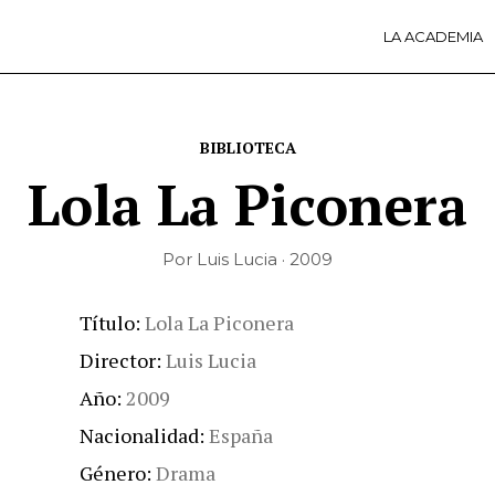
LA ACADEMIA
LA A
ACTI
Ú
BIBLIOTECA
Lola La Piconera
Por Luis Lucia · 2009
Título
Lola La Piconera
Director
Luis Lucia
Año
2009
Nacionalidad
España
Género
Drama