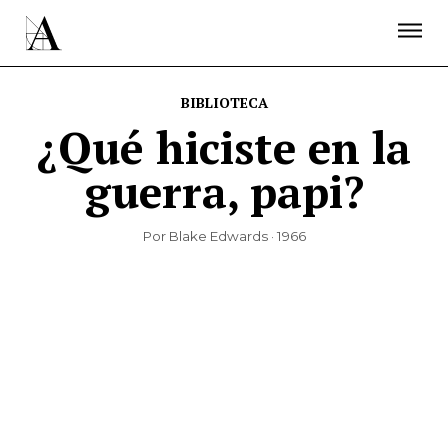
LA ACADEMIA
PREMIOS GOYA
FUNDACIÓN
CONTACTO
ACTIVIDADES
ACTUALIDAD
PROYECTOS
BIBLIOTECA
RESIDENCIAS
¿Qué hiciste en la
ÚNETE A LA ACADEMIA DE CINE
PRENSA
guerra, papi?
NEWSLETTER
Por Blake Edwards · 1966