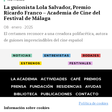
La guionista Lola Salvador, Premio
Ricardo Franco – Academia de Cine del
Festival de Málaga
08 · enero · 2025
El certamen reconoce a una creadora polifacética, autora
de guiones imprescindibles del cine español
NOTICIAS
ENTREVISTAS
RODAJES
ESTRENOS
FESTIVALES
LA ACADEMIA
ACTIVIDADES
CAFÉ
PREMIOS
PRENSA
FUNDACIÓN
RESIDENCIAS
AYUDAS
BIBLIOTECA
PUBLICACIONES
CONTACTO
AVISO LEGAL
P. PRIVACIDAD
COOKIES
Política de cookies
Información sobre cookies