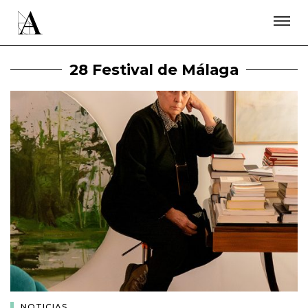
LA ACADEMIA
PREMIOS GOYA
FUNDACIÓN
CONTACTO
ACTIVIDADES
ACTUALIDAD
PROYECTOS
28 Festival de Málaga
RESIDENCIAS
ÚNETE A LA ACADEMIA DE CINE
PRENSA
NEWSLETTER
NOTICIAS