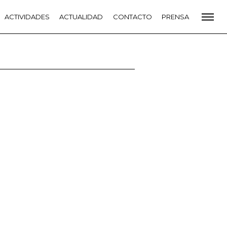
CADEMIA
ACTIVIDADES
PREMIOS GOYA
ACTUALIDAD
FUNDACIÓN
CONTACTO
CONTACTO
PRENSA
VIDADES
ACTUALIDAD
PROYECTOS
RESIDENCIAS
NETE A LA ACADEMIA DE CINE
PRENSA
NEWSLETTER