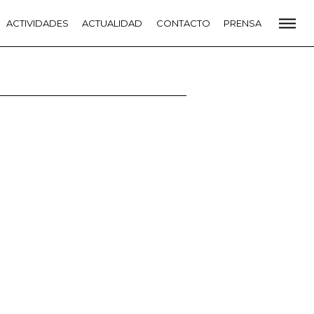
CADEMIA
ACTIVIDADES
PREMIOS GOYA
ACTUALIDAD
FUNDACIÓN
CONTACTO
CONTACTO
PRENSA
VIDADES
ACTUALIDAD
PROYECTOS
RESIDENCIAS
NETE A LA ACADEMIA DE CINE
PRENSA
NEWSLETTER