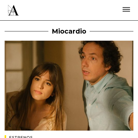
LA ACADEMIA
PREMIOS GOYA
FUNDACIÓN
CONTACTO
ACTIVIDADES
ACTUALIDAD
PROYECTOS
Miocardio
RESIDENCIAS
ÚNETE A LA ACADEMIA DE CINE
PRENSA
NEWSLETTER
ESTRENOS