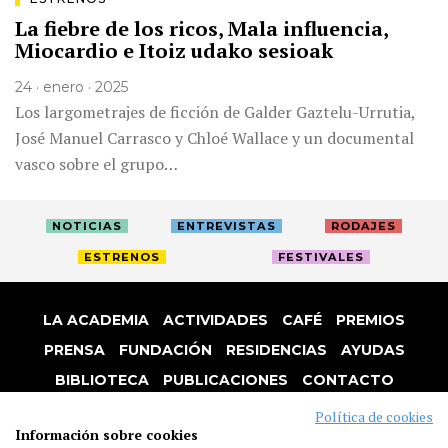
La fiebre de los ricos, Mala influencia,
Miocardio e Itoiz udako sesioak
24 · enero · 2025
Los largometrajes de ficción de Galder Gaztelu-Urrutia,
José Manuel Carrasco y Chloé Wallace y un documental
vasco sobre el grupo…
NOTICIAS
ENTREVISTAS
RODAJES
ESTRENOS
FESTIVALES
LA ACADEMIA
ACTIVIDADES
CAFÉ
PREMIOS
PRENSA
FUNDACIÓN
RESIDENCIAS
AYUDAS
BIBLIOTECA
PUBLICACIONES
CONTACTO
AVISO LEGAL
P. PRIVACIDAD
COOKIES
Política de cookies
Información sobre cookies