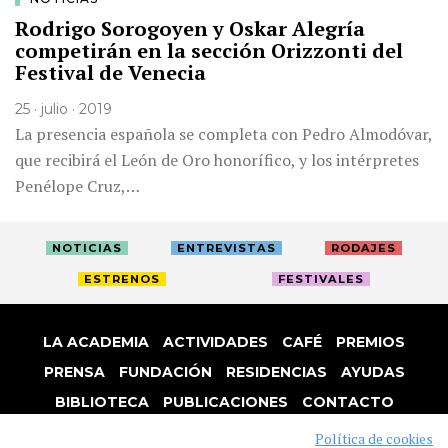
Rodrigo Sorogoyen y Oskar Alegría
competirán en la sección Orizzonti del
Festival de Venecia
25 · julio · 2019
La presencia española se completa con Pedro Almodóvar,
que recibirá el León de Oro honorífico, y los intérpretes
Penélope Cruz,…
NOTICIAS
ENTREVISTAS
RODAJES
ESTRENOS
FESTIVALES
LA ACADEMIA
ACTIVIDADES
CAFÉ
PREMIOS
PRENSA
FUNDACIÓN
RESIDENCIAS
AYUDAS
BIBLIOTECA
PUBLICACIONES
CONTACTO
AVISO LEGAL
P. PRIVACIDAD
COOKIES
Política de cookies