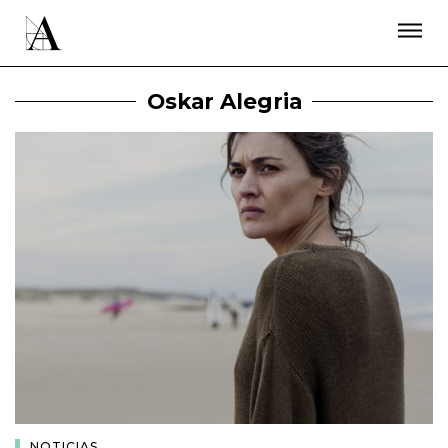
LA ACADEMIA
PREMIOS GOYA
FUNDACIÓN
CONTACTO
ACTIVIDADES
ACTUALIDAD
PROYECTOS
Oskar Alegria
RESIDENCIAS
ÚNETE A LA ACADEMIA DE CINE
PRENSA
NEWSLETTER
NOTICIAS