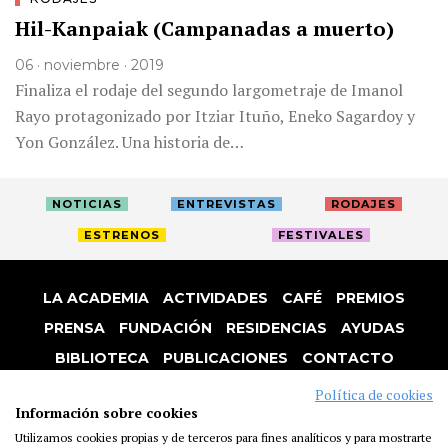
Hil-Kanpaiak (Campanadas a muerto)
06 · noviembre · 2019
Finaliza el rodaje del segundo largometraje de Imanol
Rayo protagonizado por Itziar Ituño, Eneko Sagardoy y
Yon González. Una historia de…
NOTICIAS
ENTREVISTAS
RODAJES
ESTRENOS
FESTIVALES
LA ACADEMIA
ACTIVIDADES
CAFÉ
PREMIOS
PRENSA
FUNDACIÓN
RESIDENCIAS
AYUDAS
BIBLIOTECA
PUBLICACIONES
CONTACTO
AVISO LEGAL
P. PRIVACIDAD
COOKIES
Política de cookies
Información sobre cookies
Utilizamos cookies propias y de terceros para fines analíticos y para mostrarte