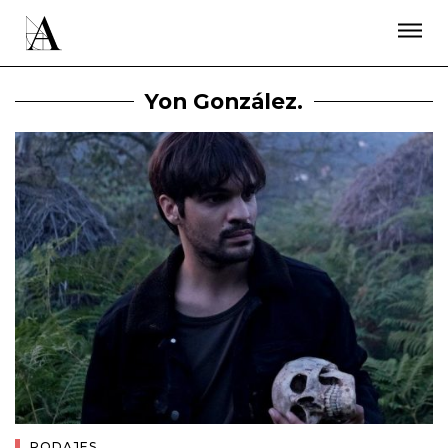
LA ACADEMIA
PREMIOS GOYA
FUNDACIÓN
CONTACTO
ACTIVIDADES
ACTUALIDAD
PROYECTOS
Yon González.
RESIDENCIAS
ÚNETE A LA ACADEMIA DE CINE
PRENSA
NEWSLETTER
RODAJES