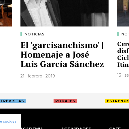
NOTICIAS
NOT
El 'garcisanchismo' |
Cer
dis
Homenaje a José
Cic
Luis García Sánchez
Iti
13 · 
21 · febrero · 2019
TREVISTAS
RODAJES
ESTRENO
de cookies