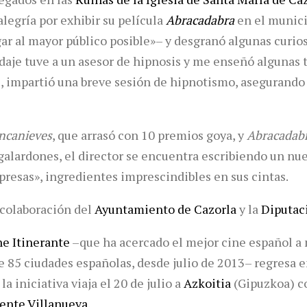
legría por exhibir su película
Abracadabra
en el munici
r al mayor público posible»– y desgranó algunas curio
odaje tuve a un asesor de hipnosis y me enseñó algunas 
as, impartió una breve sesión de hipnotismo, asegurando
ncanieves
, que arrasó con 10 premios goya, y
Abracadab
galardones, el director se encuentra escribiendo un nue
resas», ingredientes imprescindibles en sus cintas.
 colaboración del
Ayuntamiento de Cazorla
y la
Diputac
ne Itinerante
–que ha acercado el mejor cine español a
 85 ciudades españolas, desde julio de 2013– regresa e
la iniciativa viaja el 20 de julio a
Azkoitia
(Gipuzkoa) c
ente Villanueva
.