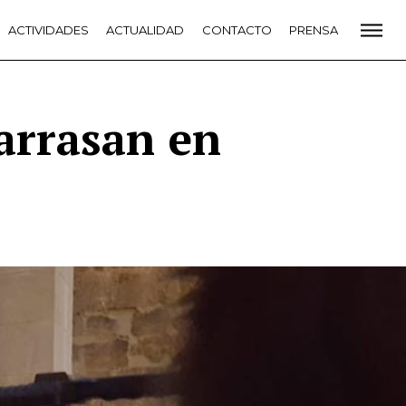
CADEMIA
ACTIVIDADES
PREMIOS GOYA
ACTUALIDAD
FUNDACIÓN
CONTACTO
CONTACTO
PRENSA
VIDADES
ACTUALIDAD
PROYECTOS
RESIDENCIAS
NETE A LA ACADEMIA DE CINE
PRENSA
NEWSLETTER
arrasan en