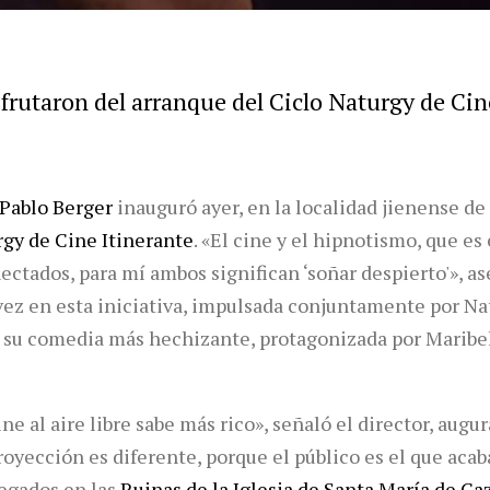
frutaron del arranque del Ciclo Naturgy de Cine
Pablo Berger
inauguró ayer, en la localidad jienense de
rgy de Cine Itinerante
. «El cine y el hipnotismo, que es
ectados, para mí ambos significan ‘soñar despierto'», as
vez en esta iniciativa, impulsada conjuntamente por Na
 su comedia más hechizante, protagonizada por Maribel
ine al aire libre sabe más rico», señaló el director, au
oyección es diferente, porque el público es el que acaba
regados en las
Ruinas de la Iglesia de Santa María de Ca