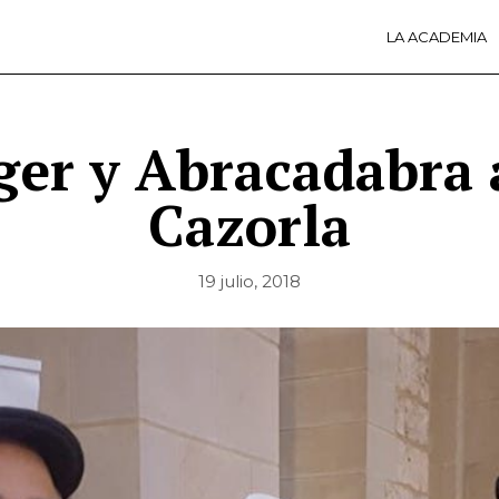
LA ACADEMIA
LA A
ACTI
Ú
ger y Abracadabra 
Cazorla
19 julio, 2018