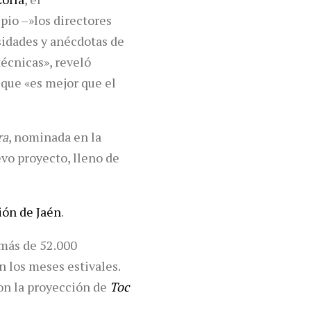
pio –»los directores
sidades y anécdotas de
técnicas», reveló
 que «es mejor que el
ra
, nominada en la
vo proyecto, lleno de
ión de Jaén
.
 más de 52.000
n los meses estivales.
on la proyección de
Toc