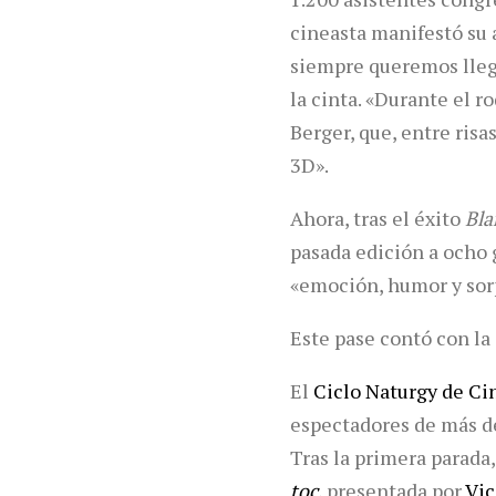
cineasta manifestó su a
siempre queremos llega
la cinta. «Durante el r
Berger, que, entre ris
3D».
Ahora, tras el éxito
Bla
pasada edición a ocho 
«emoción, humor y sorp
Este pase contó con la
El
Ciclo Naturgy de Ci
espectadores de más de
Tras la primera parada, 
toc
, presentada por
Vic