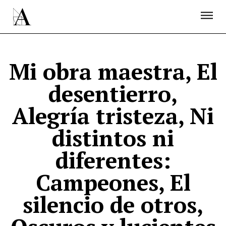
LA ACADEMIA
PREMIOS GOYA
FUNDACIÓN
CONTACTO
ACTIVIDADES
ACTUALIDAD
PROYECTOS
RESIDENCIAS
Mi obra maestra, El
ÚNETE A LA ACADEMIA DE CINE
PRENSA
desentierro,
NEWSLETTER
Alegría tristeza, Ni
distintos ni
diferentes:
Campeones, El
silencio de otros,