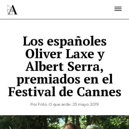
LA ACADEMIA
PREMIOS GOYA
FUNDACIÓN
CONTACTO
ACTIVIDADES
ACTUALIDAD
PROYECTOS
RESIDENCIAS
Los españoles
ÚNETE A LA ACADEMIA DE CINE
PRENSA
Oliver Laxe y
NEWSLETTER
Albert Serra,
premiados en el
Festival de Cannes
Por Foto: O que arde · 25 mayo, 2019