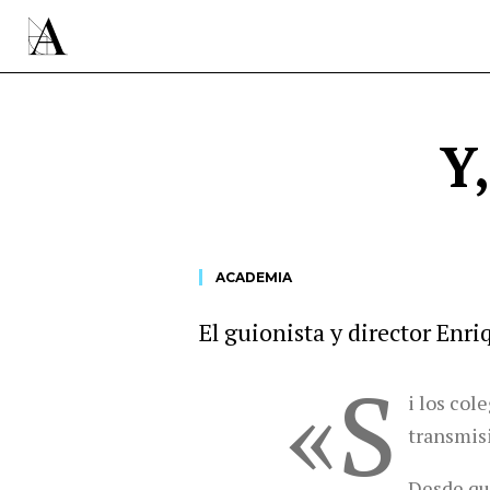
Y
ACADEMIA
El guionista y director Enri
«S
i los col
transmisi
Desde que