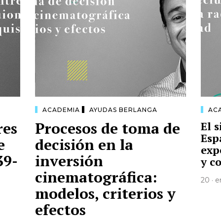
ACADEMIA
AYUDAS BERLANGA
AC
res
Procesos de toma de
El 
Esp
e
decisión en la
exp
39-
inversión
y c
cinematográfica:
20 · e
modelos, criterios y
efectos