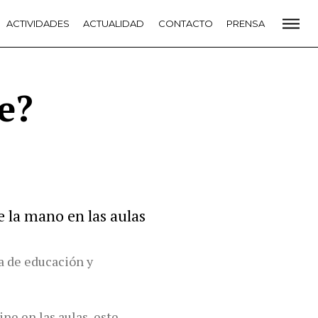
CADEMIA
ACTIVIDADES
PREMIOS GOYA
ACTUALIDAD
FUNDACIÓN
CONTACTO
CONTACTO
PRENSA
VIDADES
ACTUALIDAD
PROYECTOS
RESIDENCIAS
NETE A LA ACADEMIA DE CINE
PRENSA
NEWSLETTER
e?
e la mano en las aulas
a de educación y
ine en las aulas, este