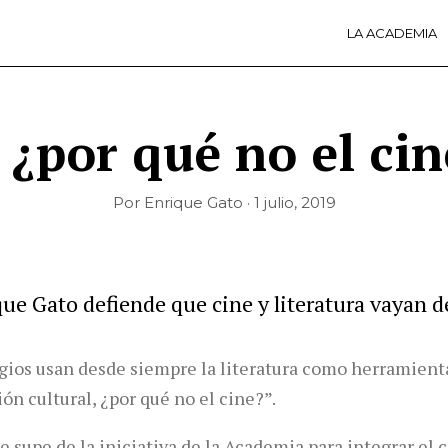
LA ACADEMIA
LA A
ACTI
Ú
, ¿por qué no el cin
Por Enrique Gato · 1 julio, 2019
que Gato defiende que cine y literatura vayan d
egios usan desde siempre la literatura como herramient
ón cultural, ¿por qué no el cine?”.
 supe de la iniciativa de la Academia para integrar el c