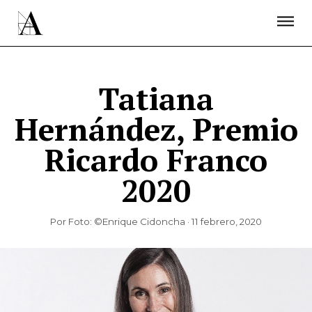
LA ACADEMIA
PREMIOS GOYA
FUNDACIÓN
CONTACTO
ACTIVIDADES
ACTUALIDAD
PROYECTOS
RESIDENCIAS
Tatiana
ÚNETE A LA ACADEMIA DE CINE
PRENSA
Hernández, Premio
NEWSLETTER
Ricardo Franco
2020
Por Foto: ©Enrique Cidoncha · 11 febrero, 2020