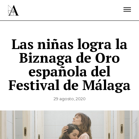
LA ACADEMIA
PREMIOS GOYA
FUNDACIÓN
CONTACTO
ACTIVIDADES
ACTUALIDAD
PROYECTOS
RESIDENCIAS
Las niñas logra la
ÚNETE A LA ACADEMIA DE CINE
PRENSA
Biznaga de Oro
NEWSLETTER
española del
Festival de Málaga
29 agosto, 2020