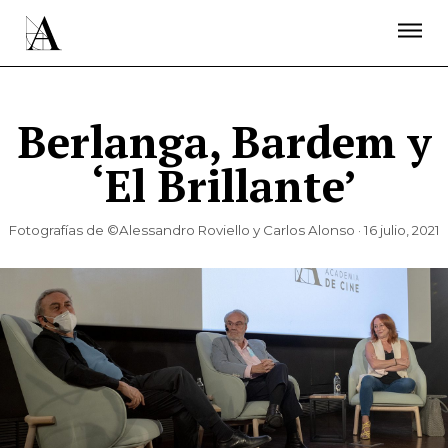
LA ACADEMIA
PREMIOS GOYA
FUNDACIÓN
CONTACTO
ACTIVIDADES
ACTUALIDAD
PROYECTOS
RESIDENCIAS
Berlanga, Bardem y
ÚNETE A LA ACADEMIA DE CINE
PRENSA
‘El Brillante’
NEWSLETTER
Fotografías de ©Alessandro Roviello y Carlos Alonso · 16 julio, 2021