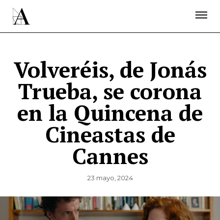
LA ACADEMIA
PREMIOS GOYA
FUNDACIÓN
CONTACTO
ACTIVIDADES
ACTUALIDAD
PROYECTOS
RESIDENCIAS
Volveréis, de Jonás
ÚNETE A LA ACADEMIA DE CINE
PRENSA
Trueba, se corona
NEWSLETTER
en la Quincena de
Cineastas de
Cannes
23 mayo, 2024