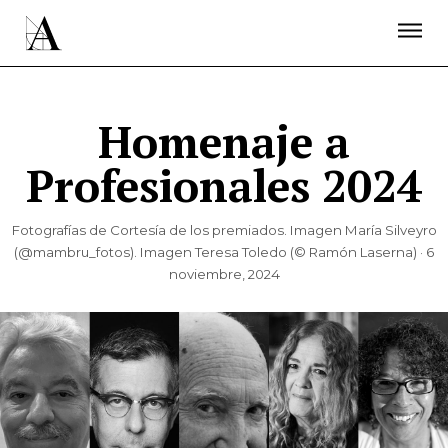
LA ACADEMIA
PREMIOS GOYA
FUNDACIÓN
CONTACTO
ACTIVIDADES
ACTUALIDAD
PROYECTOS
RESIDENCIAS
Homenaje a
ÚNETE A LA ACADEMIA DE CINE
PRENSA
Profesionales 2024
NEWSLETTER
Fotografías de Cortesía de los premiados. Imagen María Silveyro
(@mambru_fotos). Imagen Teresa Toledo (© Ramón Laserna) · 6
noviembre, 2024