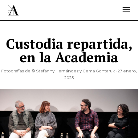
LA ACADEMIA
PREMIOS GOYA
FUNDACIÓN
CONTACTO
ACTIVIDADES
ACTUALIDAD
PROYECTOS
RESIDENCIAS
Custodia repartida,
ÚNETE A LA ACADEMIA DE CINE
PRENSA
en la Academia
NEWSLETTER
Fotografías de © Stefanny Hernández y Gema Gontaruk · 27 enero,
2025