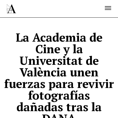
LA ACADEMIA
PREMIOS GOYA
FUNDACIÓN
CONTACTO
ACTIVIDADES
ACTUALIDAD
PROYECTOS
RESIDENCIAS
La Academia de
ÚNETE A LA ACADEMIA DE CINE
PRENSA
Cine y la
NEWSLETTER
Universitat de
València unen
fuerzas para revivir
fotografías
dañadas tras la