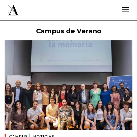
LA ACADEMIA
PREMIOS GOYA
FUNDACIÓN
CONTACTO
ACTIVIDADES
ACTUALIDAD
PROYECTOS
Campus de Verano
RESIDENCIAS
ÚNETE A LA ACADEMIA DE CINE
PRENSA
NEWSLETTER
CAMPUS
NOTICIAS