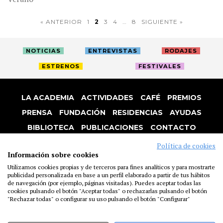
« ANTERIOR
1
2
3
4
…
8
SIGUIENTE »
NOTICIAS
ENTREVISTAS
RODAJES
ESTRENOS
FESTIVALES
LA ACADEMIA
ACTIVIDADES
CAFÉ
PREMIOS
PRENSA
FUNDACIÓN
RESIDENCIAS
AYUDAS
BIBLIOTECA
PUBLICACIONES
CONTACTO
AVISO LEGAL
P. PRIVACIDAD
COOKIES
Política de cookies
Información sobre cookies
Utilizamos cookies propias y de terceros para fines analíticos y para mostrarte
publicidad personalizada en base a un perfil elaborado a partir de tus hábitos
de navegación (por ejemplo, páginas visitadas). Puedes aceptar todas las
cookies pulsando el botón "Aceptar todas" o rechazarlas pulsando el botón
"Rechazar todas" o configurar su uso pulsando el botón "Configurar"