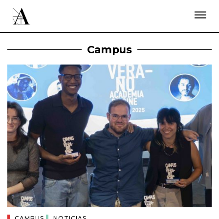
LA ACADEMIA
PREMIOS GOYA
FUNDACIÓN
CONTACTO
ACTIVIDADES
ACTUALIDAD
PROYECTOS
Campus
RESIDENCIAS
ÚNETE A LA ACADEMIA DE CINE
PRENSA
NEWSLETTER
CAMPUS
NOTICIAS