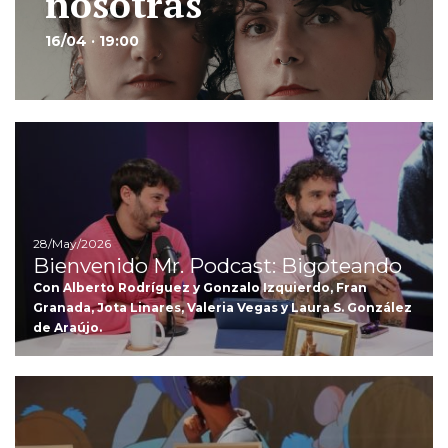
nosotras
16/04 · 19:00
Ir
28/May/2026
Bienvenido Mr. Podcast: Bigoteando
Con Alberto Rodríguez y Gonzalo Izquierdo, Fran
Granada, Jota Linares, Valeria Vegas y Laura S. González
de Araújo.
Ir