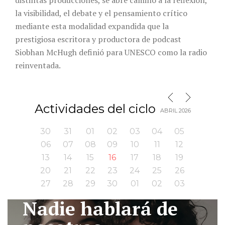
la visibilidad, el debate y el pensamiento crítico
mediante esta modalidad expandida que la
prestigiosa escritora y productora de podcast
Siobhan McHugh definió para UNESCO como la radio
reinventada.
MES SIGUIENTE
MES ANTERIOR
Actividades del ciclo
ABRIL 2026
30
31
01
02
03
04
05
06
07
08
09
10
11
12
13
14
15
16
17
18
19
20
21
22
23
24
25
26
27
28
29
30
01
02
03
Nadie hablará de
I