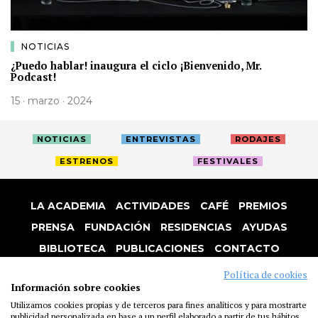
NOTICIAS
¿Puedo hablar! inaugura el ciclo ¡Bienvenido, Mr.
Podcast!
15 · marzo · 2024
NOTICIAS
ENTREVISTAS
RODAJES
ESTRENOS
FESTIVALES
LA ACADEMIA
ACTIVIDADES
CAFÉ
PREMIOS
PRENSA
FUNDACIÓN
RESIDENCIAS
AYUDAS
BIBLIOTECA
PUBLICACIONES
CONTACTO
AVISO LEGAL
P. PRIVACIDAD
COOKIES
Política de cookies
Información sobre cookies
Utilizamos cookies propias y de terceros para fines analíticos y para mostrarte
publicidad personalizada en base a un perfil elaborado a partir de tus hábitos