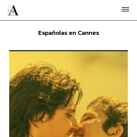
LA ACADEMIA
PREMIOS GOYA
FUNDACIÓN
CONTACTO
ACTIVIDADES
ACTUALIDAD
PROYECTOS
Españolas en Cannes
RESIDENCIAS
ÚNETE A LA ACADEMIA DE CINE
PRENSA
NEWSLETTER