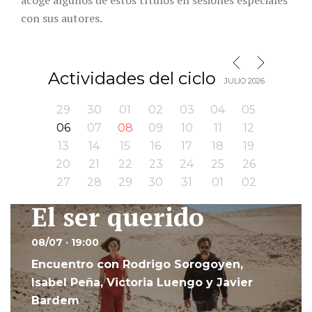
con sus autores.
MES SIGUIENTE
MES ANTERIOR
Actividades del ciclo
JULIO 2026
29
30
01
02
03
04
05
06
07
08
09
10
11
12
13
14
15
16
17
18
19
20
21
22
23
24
25
26
27
28
29
30
31
01
02
El ser querido
Ir
08/07 · 19:00
Encuentro con Rodrigo Sorogoyen,
Isabel Peña, Victoria Luengo y Javier
Bardem