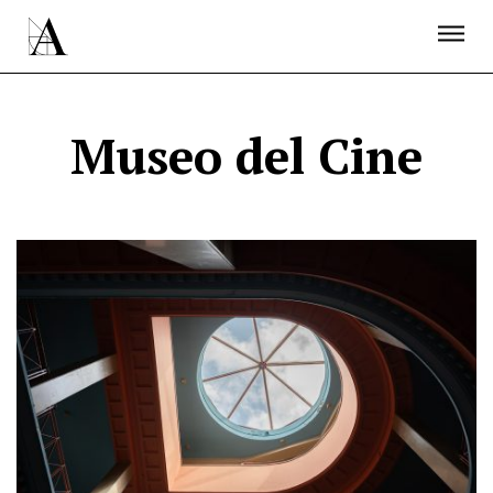
LA ACADEMIA
PREMIOS GOYA
FUNDACIÓN
CONTACTO
ACTIVIDADES
ACTUALIDAD
PROYECTOS
RESIDENCIAS
Museo del Cine
ÚNETE A LA ACADEMIA DE CINE
PRENSA
NEWSLETTER