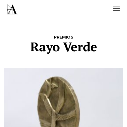
LA ACADEMIA
PREMIOS GOYA
FUNDACIÓN
CONTACTO
ACTIVIDADES
ACTUALIDAD
PROYECTOS
RESIDENCIAS
PREMIOS
ÚNETE A LA ACADEMIA DE CINE
PRENSA
Rayo Verde
NEWSLETTER