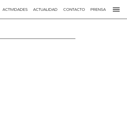
CADEMIA
ACTIVIDADES
PREMIOS GOYA
ACTUALIDAD
FUNDACIÓN
CONTACTO
CONTACTO
PRENSA
VIDADES
ACTUALIDAD
PROYECTOS
RESIDENCIAS
NETE A LA ACADEMIA DE CINE
PRENSA
NEWSLETTER