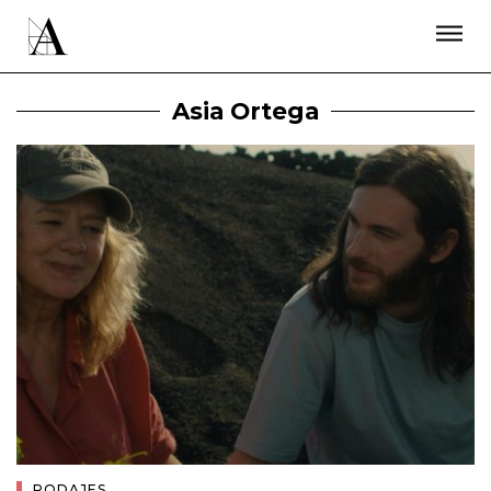
LA ACADEMIA
PREMIOS GOYA
FUNDACIÓN
CONTACTO
ACTIVIDADES
ACTUALIDAD
PROYECTOS
Asia Ortega
RESIDENCIAS
ÚNETE A LA ACADEMIA DE CINE
PRENSA
NEWSLETTER
RODAJES