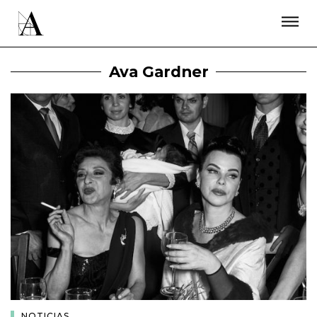
LA ACADEMIA
PREMIOS GOYA
FUNDACIÓN
CONTACTO
ACTIVIDADES
ACTUALIDAD
PROYECTOS
Ava Gardner
RESIDENCIAS
ÚNETE A LA ACADEMIA DE CINE
PRENSA
NEWSLETTER
NOTICIAS