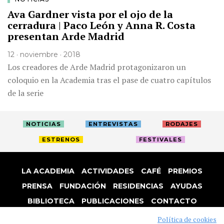
Ava Gardner vista por el ojo de la
cerradura | Paco León y Anna R. Costa
presentan Arde Madrid
12 · noviembre · 2018
Los creadores de Arde Madrid protagonizaron un
coloquio en la Academia tras el pase de cuatro capítulos
de la serie
NOTICIAS
ENTREVISTAS
RODAJES
ESTRENOS
FESTIVALES
LA ACADEMIA
ACTIVIDADES
CAFÉ
PREMIOS
PRENSA
FUNDACIÓN
RESIDENCIAS
AYUDAS
BIBLIOTECA
PUBLICACIONES
CONTACTO
AVISO LEGAL
P. PRIVACIDAD
COOKIES
Política de cookies