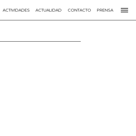
CADEMIA
ACTIVIDADES
PREMIOS GOYA
ACTUALIDAD
FUNDACIÓN
CONTACTO
CONTACTO
PRENSA
VIDADES
ACTUALIDAD
PROYECTOS
RESIDENCIAS
NETE A LA ACADEMIA DE CINE
PRENSA
NEWSLETTER