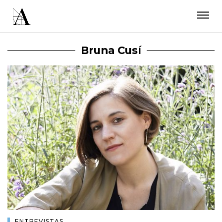
LA ACADEMIA
PREMIOS GOYA
FUNDACIÓN
CONTACTO
ACTIVIDADES
ACTUALIDAD
PROYECTOS
Bruna Cusí
RESIDENCIAS
ÚNETE A LA ACADEMIA DE CINE
PRENSA
NEWSLETTER
ENTREVISTAS