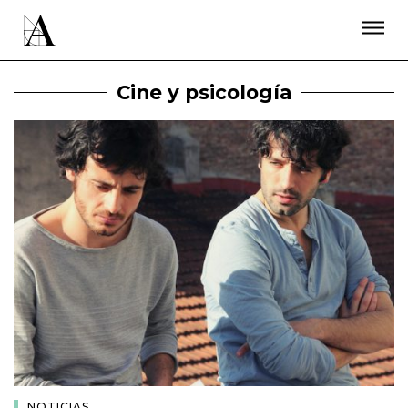
LA ACADEMIA
PREMIOS GOYA
FUNDACIÓN
CONTACTO
ACTIVIDADES
ACTUALIDAD
PROYECTOS
Cine y psicología
RESIDENCIAS
ÚNETE A LA ACADEMIA DE CINE
PRENSA
NEWSLETTER
NOTICIAS