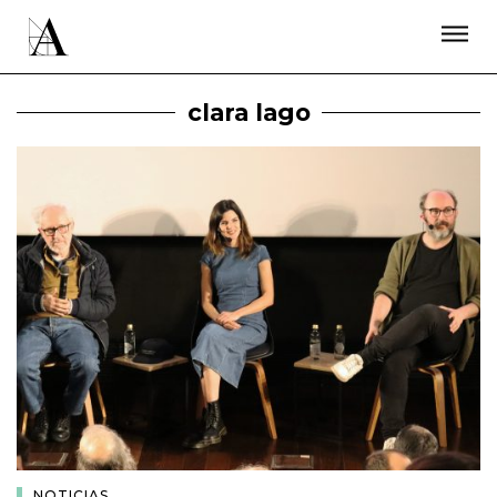
LA ACADEMIA
PREMIOS GOYA
FUNDACIÓN
CONTACTO
ACTIVIDADES
ACTUALIDAD
PROYECTOS
clara lago
RESIDENCIAS
ÚNETE A LA ACADEMIA DE CINE
PRENSA
NEWSLETTER
NOTICIAS