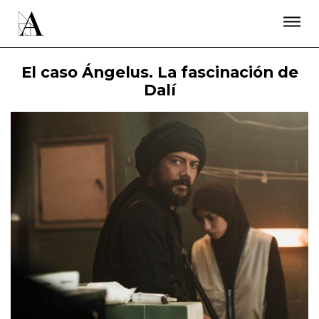
LA ACADEMIA
PREMIOS GOYA
FUNDACIÓN
CONTACTO
ACTIVIDADES
ACTUALIDAD
PROYECTOS
El caso Ángelus. La fascinación de
RESIDENCIAS
Dalí
ÚNETE A LA ACADEMIA DE CINE
PRENSA
NEWSLETTER