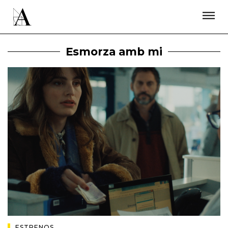
LA ACADEMIA
PREMIOS GOYA
FUNDACIÓN
CONTACTO
ACTIVIDADES
ACTUALIDAD
PROYECTOS
Esmorza amb mi
RESIDENCIAS
ÚNETE A LA ACADEMIA DE CINE
PRENSA
NEWSLETTER
ESTRENOS