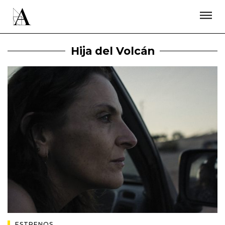
LA ACADEMIA
PREMIOS GOYA
FUNDACIÓN
CONTACTO
ACTIVIDADES
ACTUALIDAD
PROYECTOS
Hija del Volcán
RESIDENCIAS
ÚNETE A LA ACADEMIA DE CINE
PRENSA
NEWSLETTER
ESTRENOS