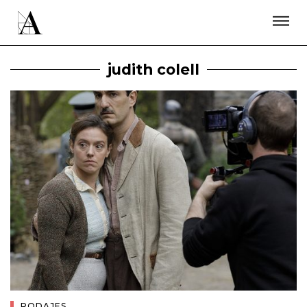
LA ACADEMIA
PREMIOS GOYA
FUNDACIÓN
CONTACTO
ACTIVIDADES
ACTUALIDAD
PROYECTOS
judith colell
RESIDENCIAS
ÚNETE A LA ACADEMIA DE CINE
PRENSA
NEWSLETTER
RODAJES