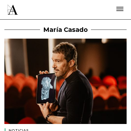
LA ACADEMIA
PREMIOS GOYA
FUNDACIÓN
CONTACTO
ACTIVIDADES
ACTUALIDAD
PROYECTOS
María Casado
RESIDENCIAS
ÚNETE A LA ACADEMIA DE CINE
PRENSA
NEWSLETTER
NOTICIAS