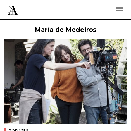
LA ACADEMIA
PREMIOS GOYA
FUNDACIÓN
CONTACTO
ACTIVIDADES
ACTUALIDAD
PROYECTOS
María de Medeiros
RESIDENCIAS
ÚNETE A LA ACADEMIA DE CINE
PRENSA
NEWSLETTER
RODAJES