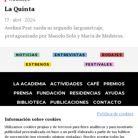
La Quinta
17 · abril · 2024
Avelina Prat rueda su segundo largometraje,
protagonizado por Manolo Solo y María de Medeiros.
NOTICIAS
ENTREVISTAS
RODAJES
ESTRENOS
FESTIVALES
LA ACADEMIA
ACTIVIDADES
CAFÉ
PREMIOS
PRENSA
FUNDACIÓN
RESIDENCIAS
AYUDAS
BIBLIOTECA
PUBLICACIONES
CONTACTO
AVISO LEGAL
P. PRIVACIDAD
COOKIES
Política de cookies
Información sobre cookies
Utilizamos cookies propias y de terceros para fines analíticos y para mostrarte
publicidad personalizada en base a un perfil elaborado a partir de tus hábitos
de navegación (por ejemplo, páginas visitadas). Puedes aceptar todas las