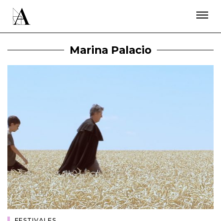
LA ACADEMIA
PREMIOS GOYA
FUNDACIÓN
CONTACTO
ACTIVIDADES
ACTUALIDAD
PROYECTOS
Marina Palacio
RESIDENCIAS
ÚNETE A LA ACADEMIA DE CINE
PRENSA
NEWSLETTER
FESTIVALES