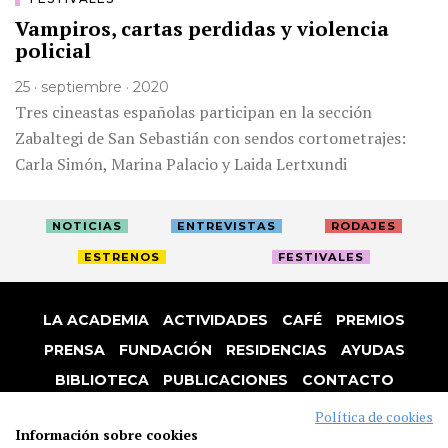
Vampiros, cartas perdidas y violencia
policial
25 · septiembre · 2020
Tres cineastas españolas participan en la sección
Zabaltegi de San Sebastián con sendos cortometrajes:
Carla Simón, Marina Palacio y Laida Lertxundi
NOTICIAS
ENTREVISTAS
RODAJES
ESTRENOS
FESTIVALES
LA ACADEMIA
ACTIVIDADES
CAFÉ
PREMIOS
PRENSA
FUNDACIÓN
RESIDENCIAS
AYUDAS
BIBLIOTECA
PUBLICACIONES
CONTACTO
AVISO LEGAL
P. PRIVACIDAD
COOKIES
Política de cookies
Información sobre cookies