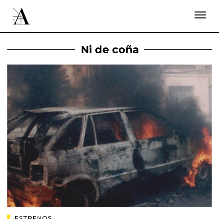
LA ACADEMIA
PREMIOS GOYA
FUNDACIÓN
CONTACTO
ACTIVIDADES
ACTUALIDAD
PROYECTOS
Ni de coña
RESIDENCIAS
ÚNETE A LA ACADEMIA DE CINE
PRENSA
NEWSLETTER
ESTRENOS