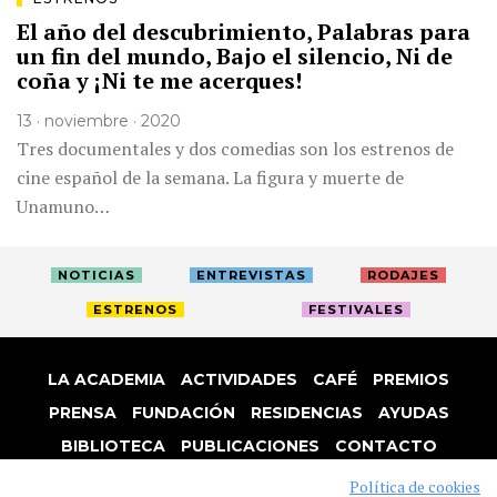
El año del descubrimiento, Palabras para
un fin del mundo, Bajo el silencio, Ni de
coña y ¡Ni te me acerques!
13 · noviembre · 2020
Tres documentales y dos comedias son los estrenos de
cine español de la semana. La figura y muerte de
Unamuno…
NOTICIAS
ENTREVISTAS
RODAJES
ESTRENOS
FESTIVALES
LA ACADEMIA
ACTIVIDADES
CAFÉ
PREMIOS
PRENSA
FUNDACIÓN
RESIDENCIAS
AYUDAS
BIBLIOTECA
PUBLICACIONES
CONTACTO
AVISO LEGAL
P. PRIVACIDAD
COOKIES
Política de cookies