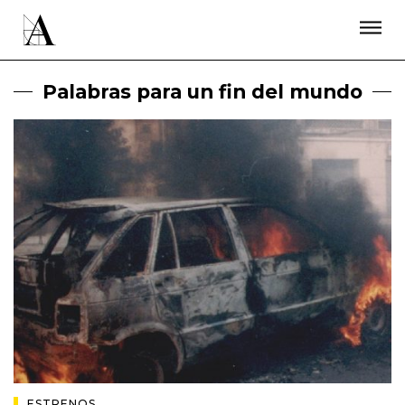
LA ACADEMIA
PREMIOS GOYA
FUNDACIÓN
CONTACTO
ACTIVIDADES
ACTUALIDAD
PROYECTOS
Palabras para un fin del mundo
RESIDENCIAS
ÚNETE A LA ACADEMIA DE CINE
PRENSA
NEWSLETTER
ESTRENOS