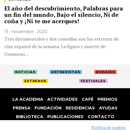
El año del descubrimiento, Palabras para
un fin del mundo, Bajo el silencio, Ni de
coña y ¡Ni te me acerques!
13 · noviembre · 2020
Tres documentales y dos comedias son los estrenos de
cine español de la semana. La figura y muerte de
Unamuno…
NOTICIAS
ENTREVISTAS
RODAJES
ESTRENOS
FESTIVALES
LA ACADEMIA
ACTIVIDADES
CAFÉ
PREMIOS
PRENSA
FUNDACIÓN
RESIDENCIAS
AYUDAS
BIBLIOTECA
PUBLICACIONES
CONTACTO
AVISO LEGAL
P. PRIVACIDAD
COOKIES
Política de cookies